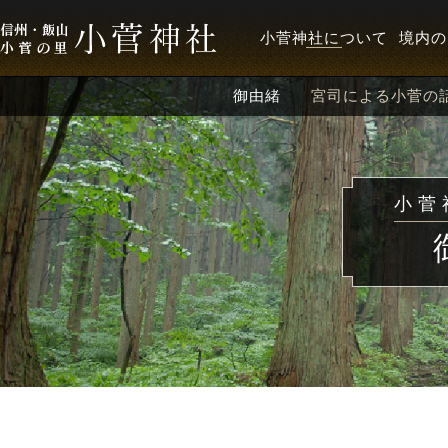
小菅神社について
境内の
御由緒
宮司による小菅の
小菅