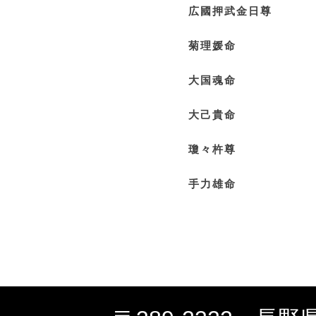
広國押武金日尊
菊理媛命
大国魂命
大己貴命
瓊々杵尊
手力雄命