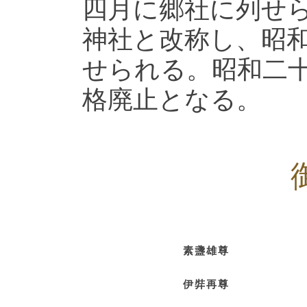
四月に郷社に列せ
神社と改称し、昭
せられる。昭和二
格廃止となる。
素盞雄尊
伊弉再尊