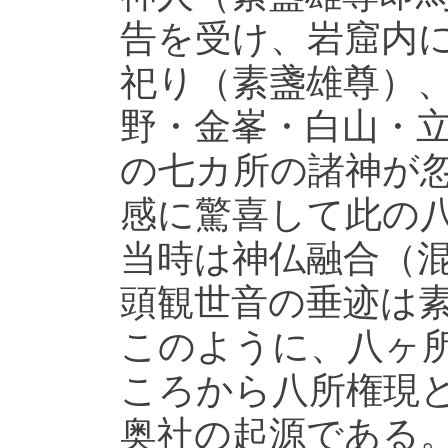
告を受け、岩窟内
祀り（素盞雄尊）
野・金峯・白山・
の七カ所の諸神が
感に驚喜して此の
当時は神仏融合（
頭観世音の垂迹は
このように、八ヶ
ころから八所権現
奥社の起源である