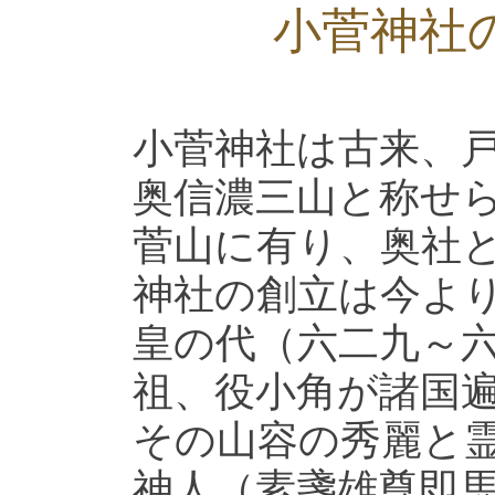
小菅神社
小菅神社は古来、
奥信濃三山と称せ
菅山に有り、奥社
神社の創立は今よ
皇の代（六二九～
祖、役小角が諸国
その山容の秀麗と
神人（素盞雄尊即