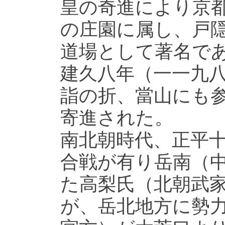
皇の奇進により京
の庄園に属し、戸
道場として著名で
建久八年（一一九
詣の折、當山にも
寄進された。
南北朝時代、正平
合戦が有り岳南（
た高梨氏（北朝武
が、岳北地方に勢