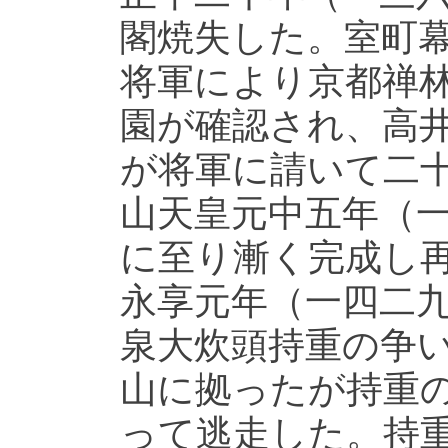
閣焼失した。室町
将軍により京都禅
園が確認され、高
が将軍に請いて二
山天皇元中五年（
に至り漸く完成し
永享元年（一四二
泉大炊頭持重の争
山に拠ったが持重
って逃走した。持