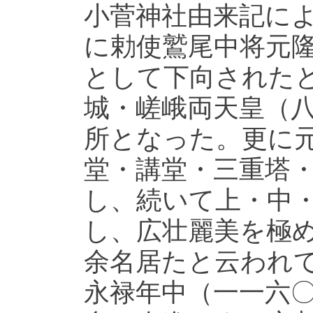
小菅神社由来記に
に勅使鷲尾中将元
として下向された
城・嵯峨両天皇（
所となった。更に
堂・講堂・三重塔
し、続いて上・中
し、広壮麗美を極
余名居たと云われ
永禄年中（一一六