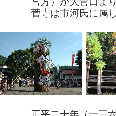
宮方）が大菅口よ
菅寺は市河氏に属
正平二十年（一三